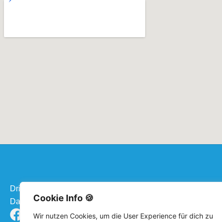
Driessen - Reisen
Cookie Info 🍪
David Drießen Hoferweg 9 D - 52538 Gangelt - Birgden
F
I
Y
Wir nutzen Cookies, um die User Experience für dich zu