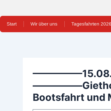
Zum
Inhalt
springen
Start
Wir über uns
Tagesfahrten 202
—————15.08.
—————Giethoo
Bootsfahrt und 