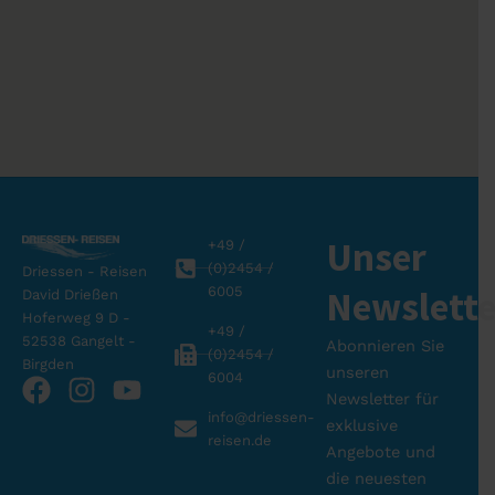
Unser
+49 /
(0)2454 /
Driessen - Reisen
6005
Newslette
David Drießen
Hoferweg 9 D -
+49 /
52538 Gangelt -
Abonnieren Sie
(0)2454 /
Birgden
unseren
6004
F
I
Y
Newsletter für
a
n
o
info@driessen-
exklusive
c
s
u
reisen.de
Angebote und
e
t
t
die neuesten