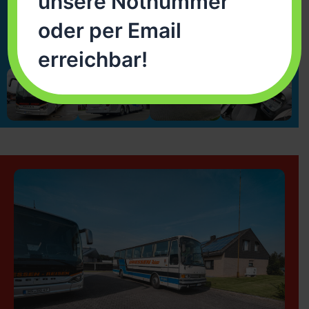
unsere Notnummer
Jetzt buchen!
oder per Email
erreichbar!