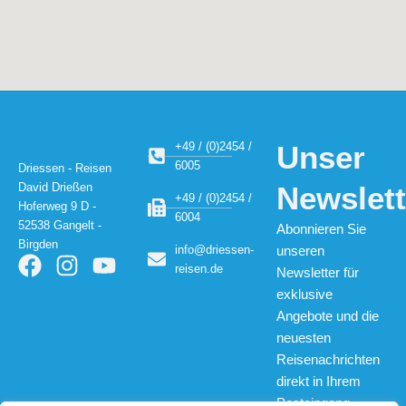
+49 / (0)2454 /
Unser
6005
Driessen - Reisen
David Drießen
Newslett
+49 / (0)2454 /
Hoferweg 9 D -
6004
52538 Gangelt -
Abonnieren Sie
Birgden
info@driessen-
unseren
F
I
Y
reisen.de
Newsletter für
a
n
o
exklusive
c
s
u
Angebote und die
e
t
t
neuesten
b
a
u
Reisenachrichten
o
g
b
direkt in Ihrem
o
r
e
Posteingang.