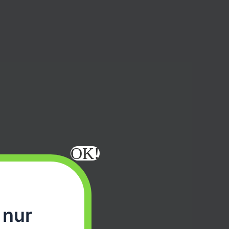
OK!
 nur