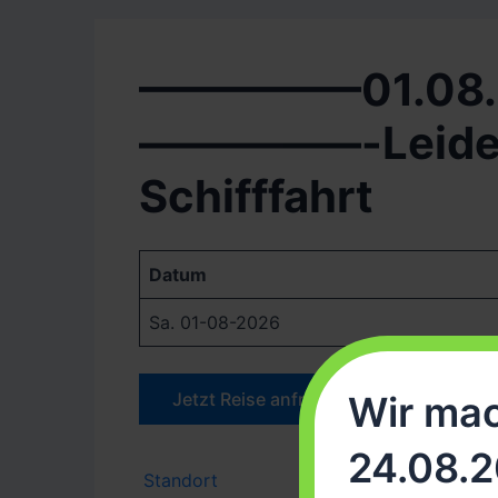
—————01.08.
—————-Leiden
Schifffahrt
Datum
Sa. 01-08-2026
Jetzt Reise anfragen
Wir mac
24.08.2
Standort