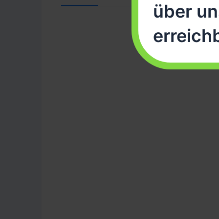
über un
erreich